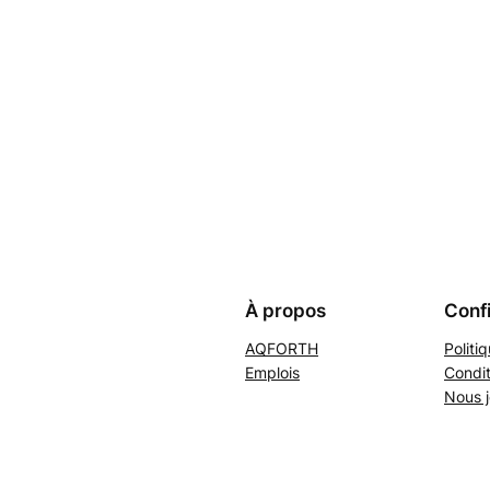
À propos
Confi
AQFORTH
Politi
Emplois
Condit
Nous j