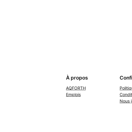
À propos
Confi
AQFORTH
Politi
Emplois
Condit
Nous j