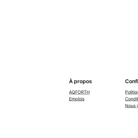
À propos
Confi
AQFORTH
Politi
Emplois
Condit
Nous j