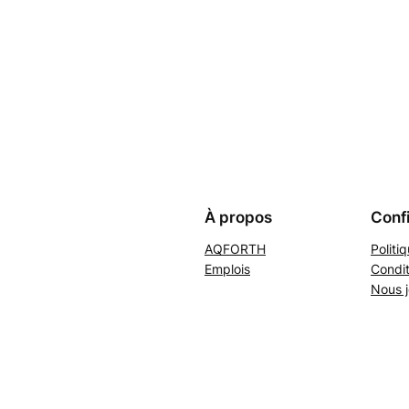
À propos
Confi
AQFORTH
Politi
Emplois
Condit
Nous j