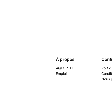
À propos
Confi
AQFORTH
Politi
Emplois
Condit
Nous j