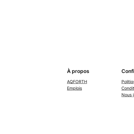
À propos
Confi
AQFORTH
Politi
Emplois
Condit
Nous j