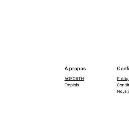
À propos
Confi
AQFORTH
Politi
Emplois
Condit
Nous j