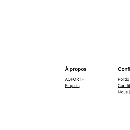
À propos
Confi
AQFORTH
Politi
Emplois
Condit
Nous j