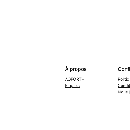
À propos
Confi
AQFORTH
Politi
Emplois
Condit
Nous j