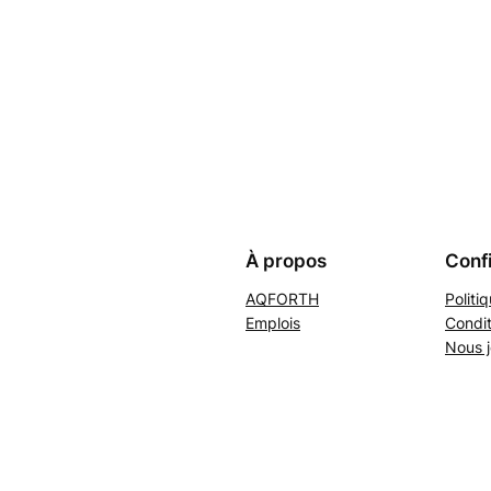
À propos
Confi
AQFORTH
Politi
Emplois
Condit
Nous j