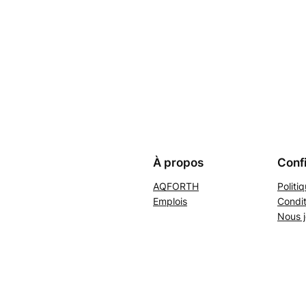
À propos
Confi
AQFORTH
Politi
Emplois
Condit
Nous j