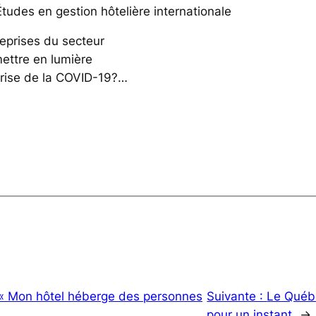
tudes en gestion hôtelière internationale
reprises du secteur
mettre en lumière
 crise de la COVID-19?…
: « Mon hôtel héberge des personnes
Suivante :
Le Québe
pour un instant
→