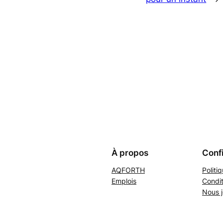
À propos
Confi
AQFORTH
Politi
Emplois
Condit
Nous j