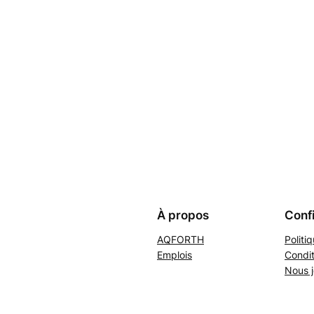
À propos
Confi
AQFORTH
Politi
Emplois
Condit
Nous j