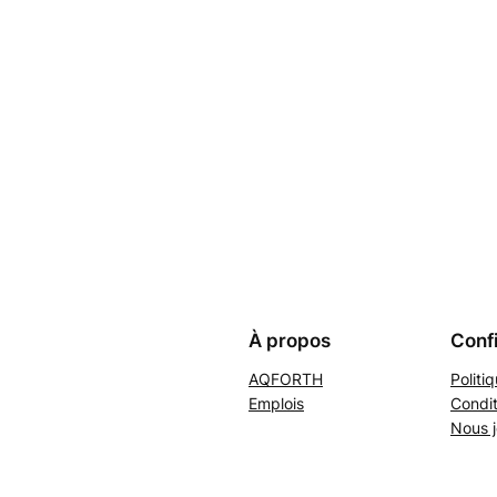
À propos
Confi
AQFORTH
Politi
Emplois
Condit
Nous j