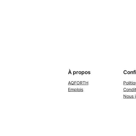
À propos
Confi
AQFORTH
Politi
Emplois
Condit
Nous j