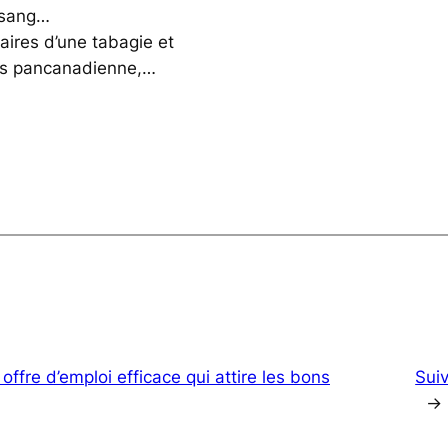
e sang…
taires d’une tabagie et
els pancanadienne,…
ffre d’emploi efficace qui attire les bons
Sui
→