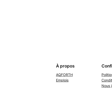
À propos
Confi
AQFORTH
Politi
Emplois
Condit
Nous j