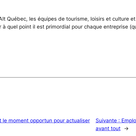
 Alt Québec, les équipes de tourisme, loisirs et cultur
uel point il est primordial pour chaque entreprise (quelq
t le moment opportun pour actualiser
Suivante :
Emplo
avant tout
→