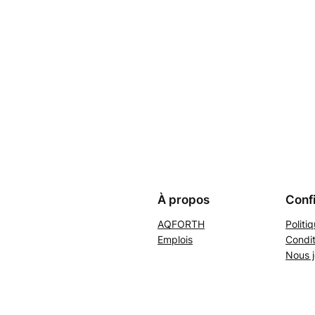
À propos
Confi
AQFORTH
Politi
Emplois
Condit
Nous j