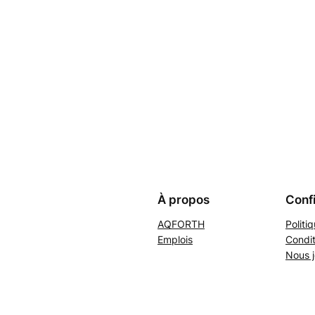
À propos
Confi
AQFORTH
Politi
Emplois
Condit
Nous j