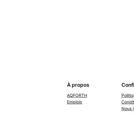
À propos
Confi
AQFORTH
Politi
Emplois
Condit
Nous j