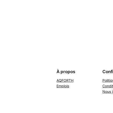
À propos
Confi
AQFORTH
Politi
Emplois
Condit
Nous j