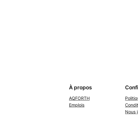
À propos
Confi
AQFORTH
Politi
Emplois
Condit
Nous j