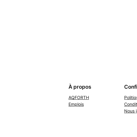
À propos
Confi
AQFORTH
Politi
Emplois
Condit
Nous j