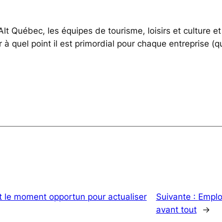
 Alt Québec, les équipes de tourisme, loisirs et cultur
uel point il est primordial pour chaque entreprise (quelq
t le moment opportun pour actualiser
Suivante :
Emplo
avant tout
→