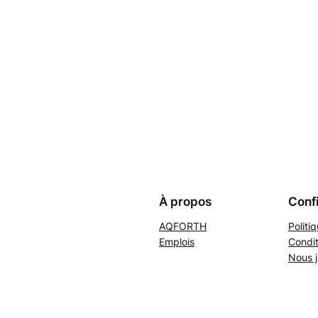
À propos
Confi
AQFORTH
Politi
Emplois
Condit
Nous j