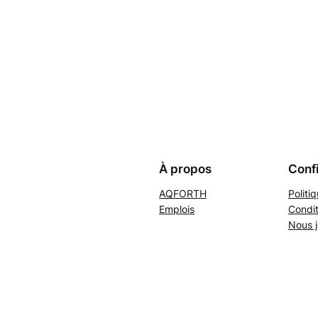
À propos
Confi
AQFORTH
Politi
Emplois
Condit
Nous j