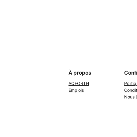
À propos
Confi
AQFORTH
Politi
Emplois
Condit
Nous j