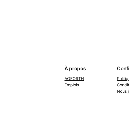
À propos
Confi
AQFORTH
Politi
Emplois
Condit
Nous j