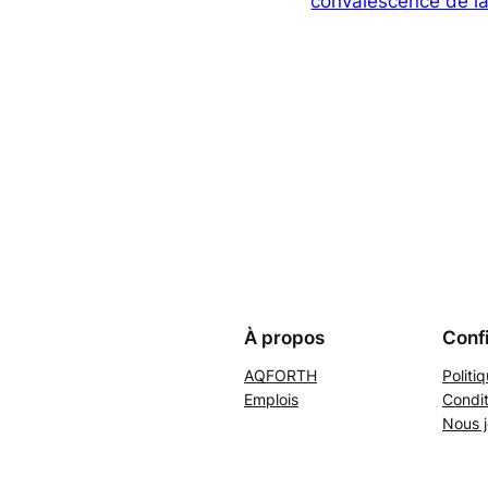
convalescence de l
À propos
Confi
AQFORTH
Politi
Emplois
Condit
Nous j