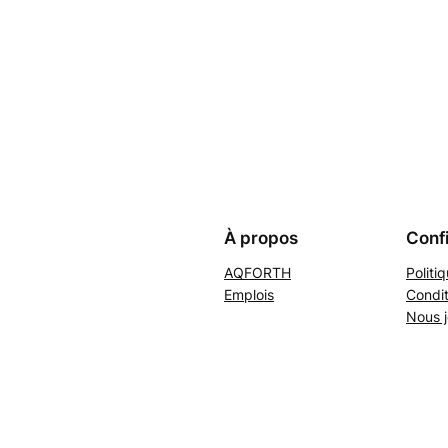
À propos
Confi
AQFORTH
Politi
Emplois
Condit
Nous j