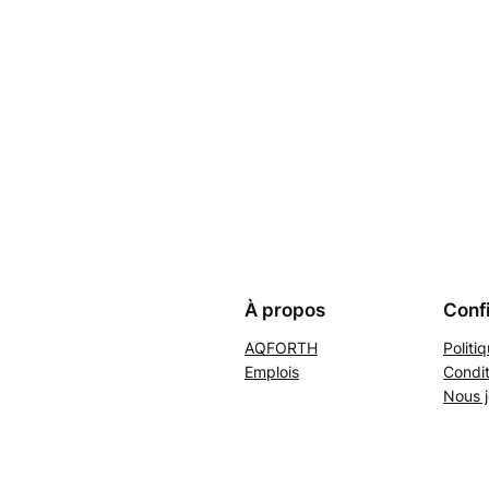
À propos
Confi
AQFORTH
Politi
Emplois
Condit
Nous j