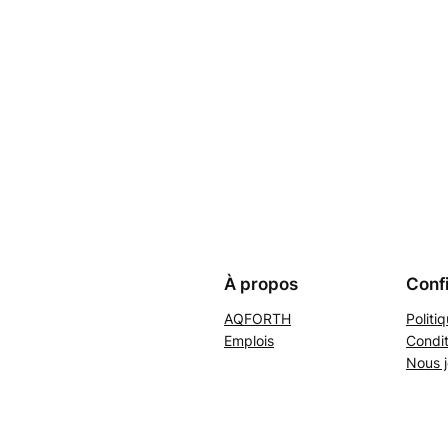
À propos
Confi
AQFORTH
Politi
Emplois
Condit
Nous j