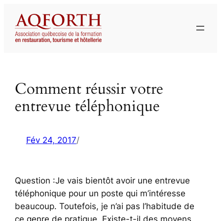
Aller
au
contenu
Comment réussir votre
entrevue téléphonique
Fév 24, 2017
/
Question :Je vais bientôt avoir une entrevue
téléphonique pour un poste qui m’intéresse
beaucoup. Toutefois, je n’ai pas l’habitude de
ce genre de pratique. Existe-t-il des moyens