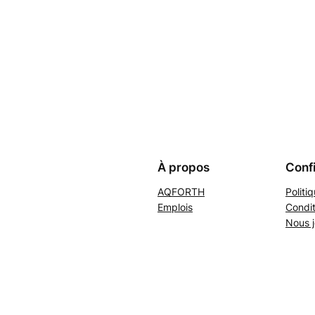
À propos
Confi
AQFORTH
Politi
Emplois
Condit
Nous j