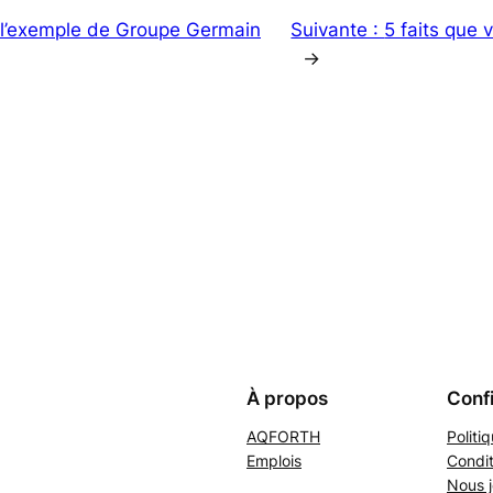
l’exemple de Groupe Germain
Suivante :
5 faits que 
→
À propos
Confi
AQFORTH
Politi
Emplois
Condit
Nous j