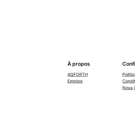
À propos
Confi
AQFORTH
Politi
Emplois
Condit
Nous j