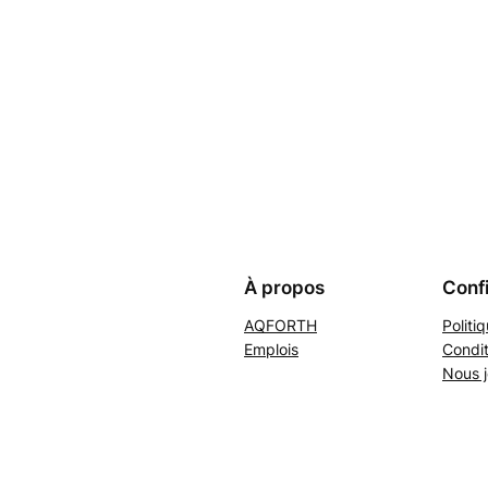
À propos
Confi
AQFORTH
Politi
Emplois
Condit
Nous j