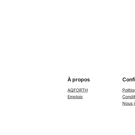
À propos
Confi
AQFORTH
Politi
Emplois
Condit
Nous j