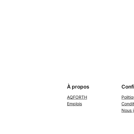
À propos
Confi
AQFORTH
Politi
Emplois
Condit
Nous j