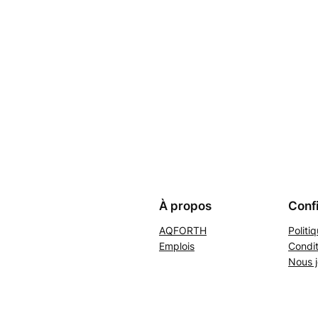
À propos
Confi
AQFORTH
Politi
Emplois
Condit
Nous j