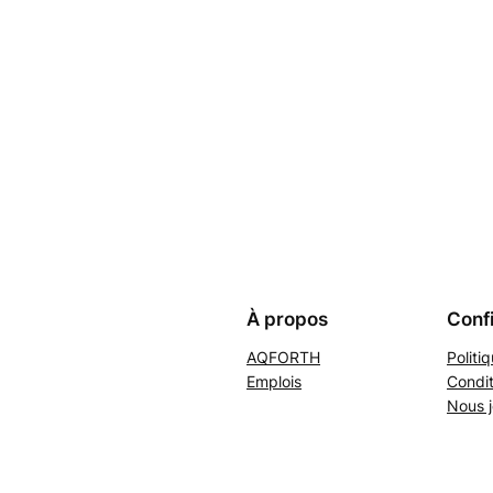
À propos
Confi
AQFORTH
Politi
Emplois
Condit
Nous j