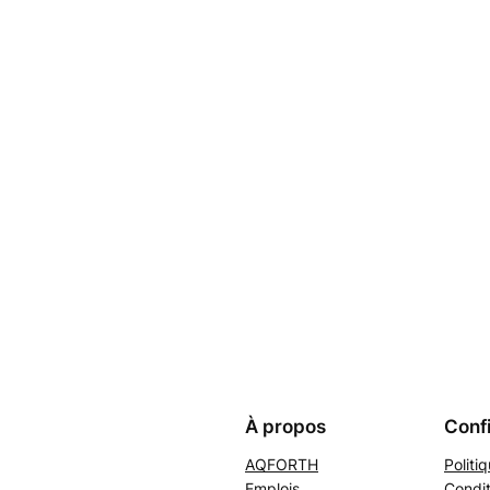
À propos
Confi
AQFORTH
Politi
Emplois
Condit