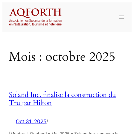
Aller
au
contenu
Mois :
octobre 2025
Soland Inc. finalise la construction du
Tru par Hilton
Oct 31, 2025
/
[Montréal, Québec] – Mai 2025 – Soland Inc. annonce la