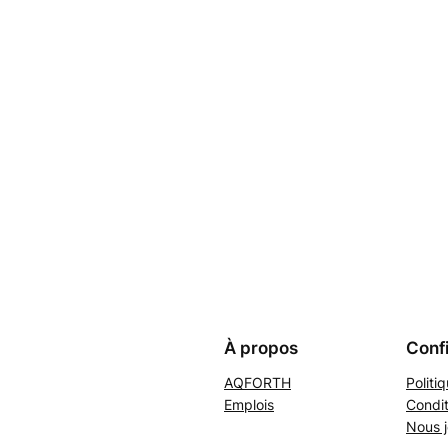
À propos
Confi
AQFORTH
Politi
Emplois
Condit
Nous j