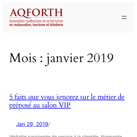
Aller
au
contenu
Mois :
janvier 2019
5 faits que vous ignorez sur le métier de
préposé au salon VIP
Jan 29, 2019
/
Véritable passionnée de service à la clientèle, Normande